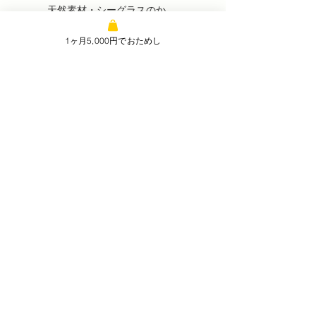
天然素材・シーグラスのか
ご。置いていても絵になるデ
1ヶ月5,000円でおためし
ザイン。
基材交換で長く使える
2〜3ヶ月で基材を交換するだ
け。センサ・本体はずっと使
い続けられる。
〈同梱物〉
セットに含まれるもの