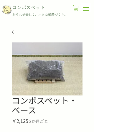
コンポスペット
​​おうちで楽しく、小さな循環づくり。
コンポスペット・
ベース
価
￥2,125
2か月ごと
格