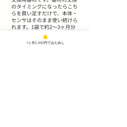
のタイミングになったらこち
らを買い足すだけで、本体・
センサはそのまま使い続けら
れます。1袋で約2〜3ヶ月分
です。
1ヶ月5,000円でおためし
**定期購入なら10%オフ
。基
材を切らさず使い続けたい方
にはこちらがおすすめです。
​お支払い方法はクレジット、デビット決済の
他、Apple Pay、Google Pay、銀行振込より
選択可能です。
〒458-0826
​愛知県名古屋市緑区平子が丘413-4